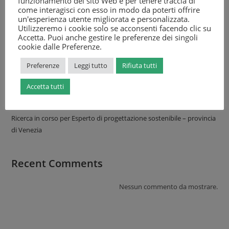
funzionamento del sito Web e per tenere traccia di
come interagisci con esso in modo da poterti offrire
Recent Posts
un'esperienza utente migliorata e personalizzata.
Utilizzeremo i cookie solo se acconsenti facendo clic su
Ricerca in corso per Certificatore energetico – Veneto
Accetta. Puoi anche gestire le preferenze dei singoli
cookie dalle Preferenze.
Ricerca in corso per Impiegato tecnico – settore energia – provincia
di Venezia
Preferenze
Leggi tutto
Rifiuta tutti
I servizi di Consulmarc Sviluppo in allineamento agli obiettivi verdi
del PNRR – Missione 2 – “Parco Agrisolare” sviluppo dell’agri voltaico
Accetta tutti
Ricerca in corso per Project Manager – Impianti Fotovoltaici –
Venezia
Ricerca in corso per Esperto di progettazione sostenibile – provincia
di Venezia
Recent Comments
Nessun commento da mostrare.