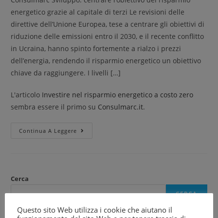
energetico grazie al capitale di terzi Le revisioni delle
direttive dell’Unione Europea, tese a centrare gli obiettivi di
riduzione delle emissioni entro il 2030, e il recente conflitto
in Ucraina, hanno spinto fortemente a rialzo i prezzi
dell’energia, rendendo il risparmio energetico un obiettivo
chiave da raggiungere. I livelli […]
L'articolo
Investire nel risparmio energetico a costo zero
sembra essere il primo su
Consulmarc.it
.
Continua A Leggere
Cerca
CERCA
Questo sito Web utilizza i cookie che aiutano il