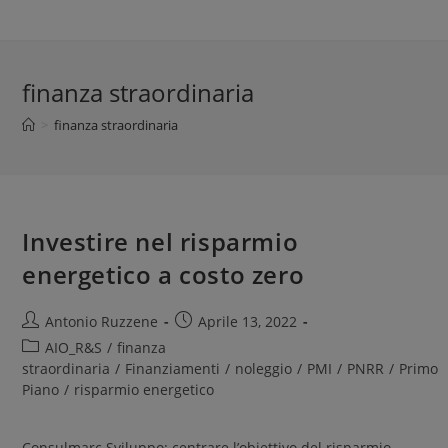
finanza straordinaria
>
finanza straordinaria
Investire nel risparmio
energetico a costo zero
Antonio Ruzzene
Aprile 13, 2022
AIO_R&S
/
finanza
straordinaria
/
Finanziamenti
/
noleggio
/
PMI
/
PNRR
/
Primo
Piano
/
risparmio energetico
Consulmarc Sviluppo: centrare l’obiettivo del risparmio